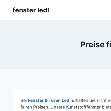
Skip
fenster ledl
to
content
Preise 
Bei
Fenster & Türen Ledl
erhalten Sie nicht n
fairen Preisen. Unsere Kunststofffenster bie