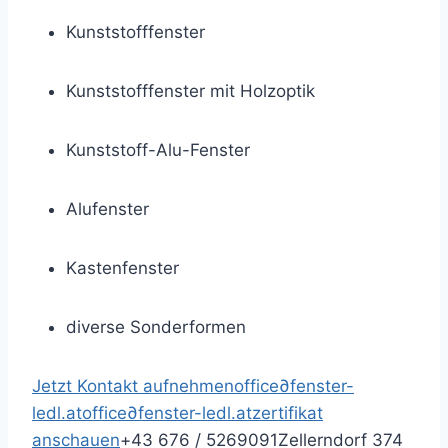
Kunststofffenster
Kunststofffenster mit Holzoptik
Kunststoff-Alu-Fenster
Alufenster
Kastenfenster
diverse Sonderformen
Jetzt Kontakt aufnehmen
office
∂
fenster-
ledl.at
office
∂
fenster-ledl.at
zertifikat
anschauen
+43 676 / 5269091
Zellerndorf 374