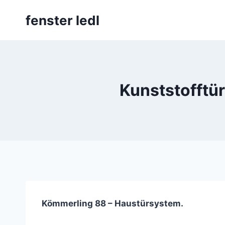
Skip
fenster ledl
to
content
Kunststofftü
Kömmerling 88 – Haustürsystem.